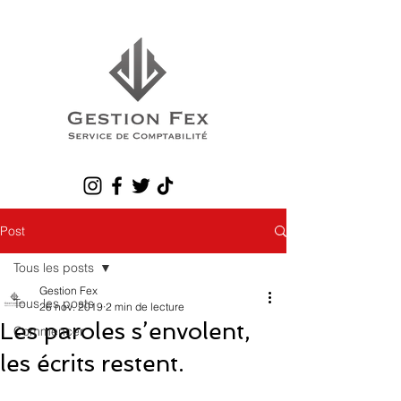
Post
Tous les posts
Gestion Fex
Tous les posts
26 nov. 2019
2 min de lecture
Les paroles s’envolent,
Commencer
les écrits restent.